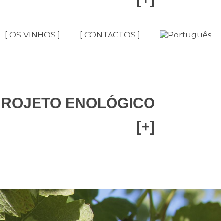
[ OS VINHOS ]
[ CONTACTOS ]
A Lenda
 PROJETO ENOLÓGICO
[+]