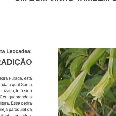
ta Leocadea:
RADIÇÃO
edra Furada, está
nda a qual Santa
irizada, terá sido
o Céu quebrando a
ltura. Essa pedra
greja paroquial da
e Santa Leocadea.