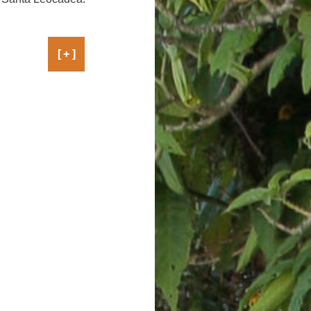
[ + ]